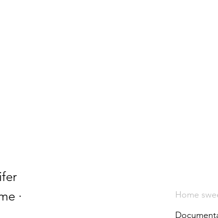
ifer
me ·
Home swe
Documenta