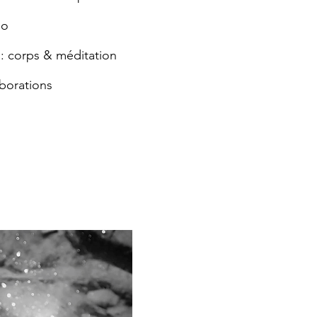
éo
: corps & méditation
aborations